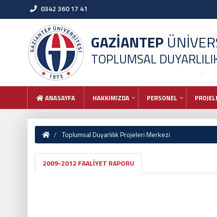
0342 360 17 41
GAZİANTEP
ÜNİVERS
TOPLUMSAL DUYARLILIK
ANASAYFA
HAKKIMIZDA
PERSONEL
PROJEL
Toplumsal Duyarlılık Projeleri Merkezi
2009-2012 FAALİYET RAPORU