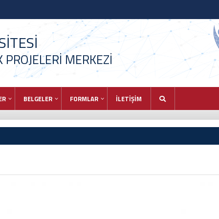
İTESİ
 PROJELERİ MERKEZİ
ER
BELGELER
FORMLAR
İLETİŞİM